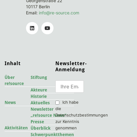
Georgenstraße 22
10117 Berlin
Email:
info@re-source.com
Inhalt
Newsletter-
Anmeldung
Über
Stiftung
re!source
Akteure
Historie
Ich habe
News
Aktuelles
die
Newsletter
Datenschutzbestimmungen
„re!source News“
zur Kenntnis
Presse
Aktivitäten
genommen
Überblick
Schwerpunktthemen