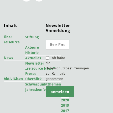
Inhalt
Newsletter-
Anmeldung
Über
Stiftung
re!source
Akteure
Historie
Ich habe
News
Aktuelles
die
Newsletter
Datenschutzbestimmungen
„re!source News“
zur Kenntnis
Presse
Aktivitäten
genommen
Überblick
Schwerpunktthemen
2022
Jahreskonferenzen
2021
2020
2019
2017