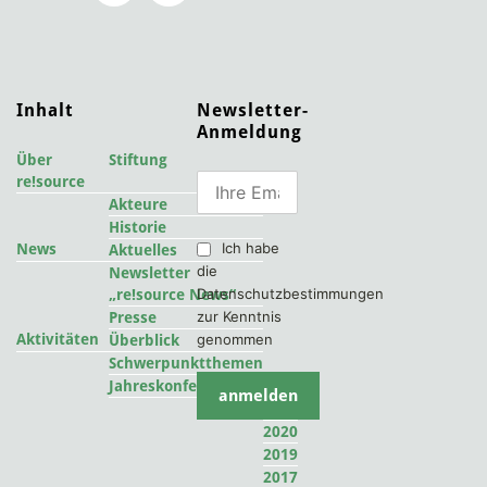
Inhalt
Newsletter-
Anmeldung
Über
Stiftung
re!source
Akteure
Historie
Ich habe
News
Aktuelles
die
Newsletter
Datenschutzbestimmungen
„re!source News“
zur Kenntnis
Presse
Aktivitäten
genommen
Überblick
Schwerpunktthemen
2022
Jahreskonferenzen
2021
2020
2019
2017