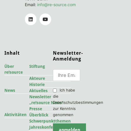
Email:
info@re-source.com
Inhalt
Newsletter-
Anmeldung
Über
Stiftung
re!source
Akteure
Historie
Ich habe
News
Aktuelles
die
Newsletter
Datenschutzbestimmungen
„re!source News“
zur Kenntnis
Presse
Aktivitäten
genommen
Überblick
Schwerpunktthemen
2022
Jahreskonferenzen