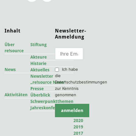
Inhalt
Newsletter-
Anmeldung
Über
Stiftung
re!source
Akteure
Historie
Ich habe
News
Aktuelles
die
Newsletter
Datenschutzbestimmungen
„re!source News“
zur Kenntnis
Presse
Aktivitäten
genommen
Überblick
Schwerpunktthemen
2022
Jahreskonferenzen
2021
2020
2019
2017