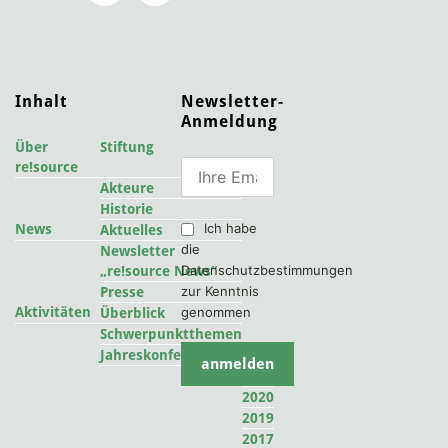
Inhalt
Newsletter-
Anmeldung
Über
Stiftung
re!source
Akteure
Historie
Ich habe
News
Aktuelles
die
Newsletter
Datenschutzbestimmungen
„re!source News“
zur Kenntnis
Presse
Aktivitäten
genommen
Überblick
Schwerpunktthemen
2022
Jahreskonferenzen
2021
2020
2019
2017