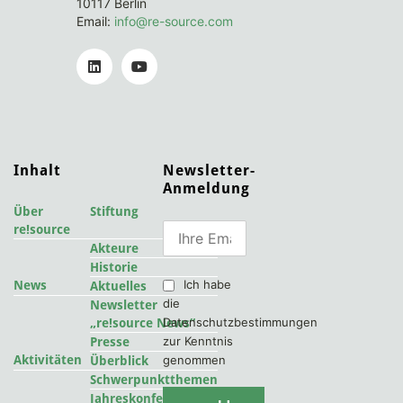
10117 Berlin
Email:
info@re-source.com
Inhalt
Newsletter-
Anmeldung
Über
Stiftung
re!source
Akteure
Historie
Ich habe
News
Aktuelles
die
Newsletter
Datenschutzbestimmungen
„re!source News“
zur Kenntnis
Presse
Aktivitäten
genommen
Überblick
Schwerpunktthemen
2022
Jahreskonferenzen