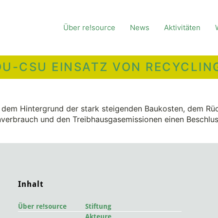
Über re!source
News
Aktivitäten
DU-CSU EINSATZ VON RECYCLI
 dem Hintergrund der stark steigenden Baukosten, dem Rüc
erbrauch und den Treibhausgasemissionen einen Beschlus
Inhalt
Über re!source
Stiftung
Akteure