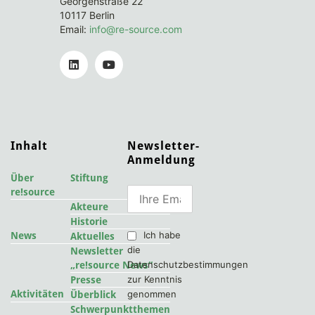
Georgenstraße 22
10117 Berlin
Email:
info@re-source.com
Inhalt
Newsletter-
Anmeldung
Über
Stiftung
re!source
Akteure
Historie
Ich habe
News
Aktuelles
die
Newsletter
Datenschutzbestimmungen
„re!source News“
zur Kenntnis
Presse
Aktivitäten
genommen
Überblick
Schwerpunktthemen