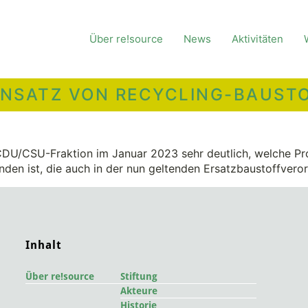
Über re!source
News
Aktivitäten
INSATZ VON RECYCLING-BAUSTO
DU/CSU-Fraktion im Januar 2023 sehr deutlich, welche Pro
en ist, die auch in der nun geltenden Ersatzbaustoffveror
Inhalt
Über re!source
Stiftung
Akteure
Historie