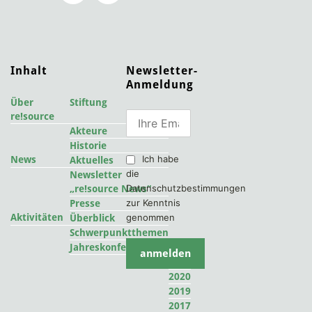
Inhalt
Newsletter-
Anmeldung
Über
Stiftung
re!source
Akteure
Historie
Ich habe
News
Aktuelles
die
Newsletter
Datenschutzbestimmungen
„re!source News“
zur Kenntnis
Presse
Aktivitäten
genommen
Überblick
Schwerpunktthemen
2022
Jahreskonferenzen
2021
2020
2019
2017