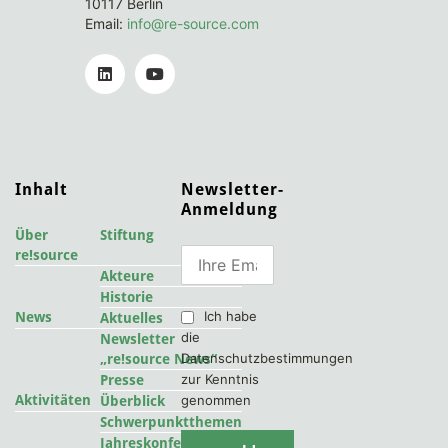
10117 Berlin
Email:
info@re-source.com
Inhalt
Newsletter-
Anmeldung
Über
Stiftung
re!source
Akteure
Historie
Ich habe
News
Aktuelles
die
Newsletter
Datenschutzbestimmungen
„re!source News“
zur Kenntnis
Presse
Aktivitäten
genommen
Überblick
Schwerpunktthemen
2022
Jahreskonferenzen