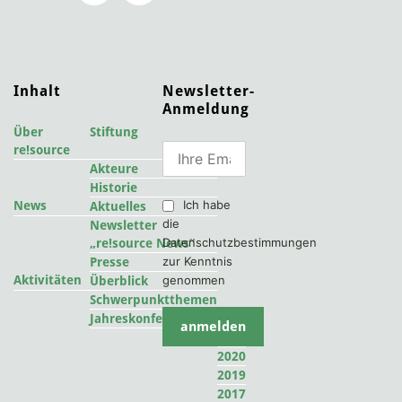
Inhalt
Newsletter-
Anmeldung
Über
Stiftung
re!source
Akteure
Historie
Ich habe
News
Aktuelles
die
Newsletter
Datenschutzbestimmungen
„re!source News“
zur Kenntnis
Presse
Aktivitäten
genommen
Überblick
Schwerpunktthemen
2022
Jahreskonferenzen
2021
2020
2019
2017