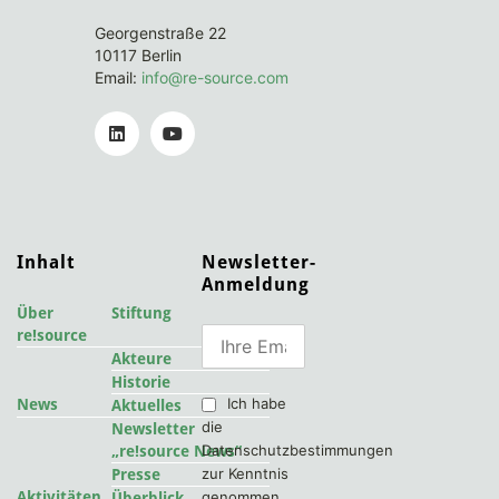
Georgenstraße 22
10117 Berlin
Email:
info@re-source.com
Inhalt
Newsletter-
Anmeldung
Über
Stiftung
re!source
Akteure
Historie
Ich habe
News
Aktuelles
die
Newsletter
Datenschutzbestimmungen
„re!source News“
zur Kenntnis
Presse
Aktivitäten
genommen
Überblick