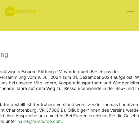
Aktuelles
ung
nützige re!source Stiftung e.V. wurde durch Beschluss der
rversammlung vom 9. Juli 2024 zum 31. Dezember 2024 aufgelöst. W
ns bei unseren Mitgliedern, Kooperationspartnern und Wegbegleiter
nnende Jahre auf dem Weg zur Ressourcenwende in der Bau- und Im
ator bestellt ist der frühere Vorstandsvorsitzende Thomas Lauritzen
ht Charlottenburg, VR 37386 B). Gläubiger*innen des Vereins werde
Steigende
rt, ihre Ansprüche anzumelden. Bei Fragen erreichen Sie die Geschäf
vor unter
hallof@re-source.com
.
Materialeffizienz