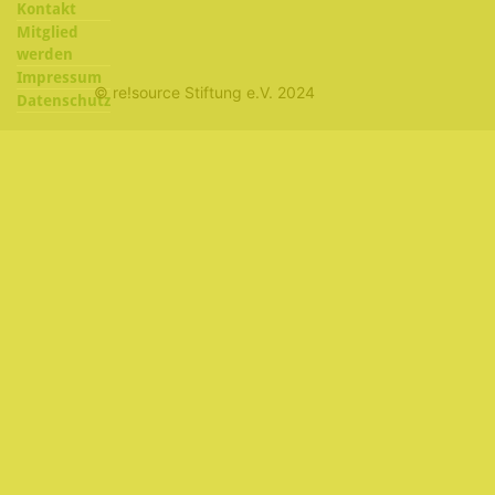
Kontakt
Mitglied
werden
Impressum
© re!source Stiftung e.V. 2024
Datenschutz