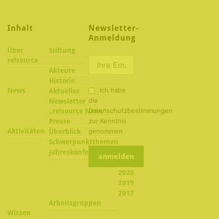
Inhalt
Newsletter-
Anmeldung
Über
Stiftung
re!source
Akteure
Historie
Ich habe
News
Aktuelles
die
Newsletter
Datenschutzbestimmungen
„re!source News“
zur Kenntnis
Presse
Aktivitäten
genommen
Überblick
Schwerpunktthemen
2022
Jahreskonferenzen
2021
2020
2019
2017
Arbeitsgruppen
Wissen