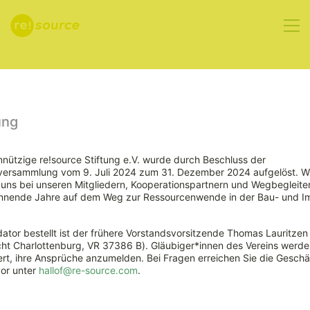
Aktuelles
ung
nützige re!source Stiftung e.V. wurde durch Beschluss der
rversammlung vom 9. Juli 2024 zum 31. Dezember 2024 aufgelöst. W
Höherer
ns bei unseren Mitgliedern, Kooperationspartnern und Wegbegleiter
nnende Jahre auf dem Weg zur Ressourcenwende in der Bau- und Im
Immobilienwert
ator bestellt ist der frühere Vorstandsvorsitzende Thomas Lauritzen
durch zirkuläre
ht Charlottenburg, VR 37386 B). Gläubiger*innen des Vereins werde
rt, ihre Ansprüche anzumelden. Bei Fragen erreichen Sie die Geschäf
vor unter
hallof@re-source.com
.
Bauweise