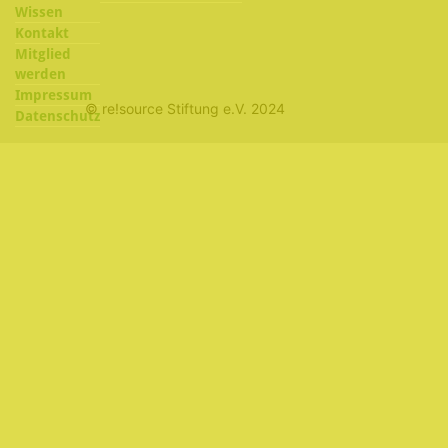
Wissen
Kontakt
Mitglied
werden
Impressum
© re!source Stiftung e.V. 2024
Datenschutz