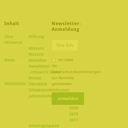
Inhalt
Newsletter-
Anmeldung
Über
Stiftung
re!source
Akteure
Historie
Ich habe
News
Aktuelles
die
Newsletter
Datenschutzbestimmungen
„re!source News“
zur Kenntnis
Presse
Aktivitäten
genommen
Überblick
Schwerpunktthemen
2022
Jahreskonferenzen
2021
2020
2019
2017
Arbeitsgruppen