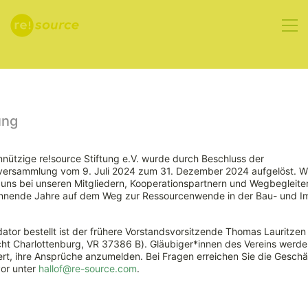
Aktuelles
ung
nützige re!source Stiftung e.V. wurde durch Beschluss der
rversammlung vom 9. Juli 2024 zum 31. Dezember 2024 aufgelöst. W
Gebäudebestand
ns bei unseren Mitgliedern, Kooperationspartnern und Wegbegleiter
nnende Jahre auf dem Weg zur Ressourcenwende in der Bau- und Im
spielt zentrale
ator bestellt ist der frühere Vorstandsvorsitzende Thomas Lauritzen
Rolle bei der
ht Charlottenburg, VR 37386 B). Gläubiger*innen des Vereins werde
rt, ihre Ansprüche anzumelden. Bei Fragen erreichen Sie die Geschäf
vor unter
hallof@re-source.com
.
Klimawende