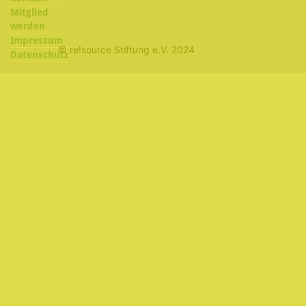
Mitglied
werden
Impressum
© re!source Stiftung e.V. 2024
Datenschutz