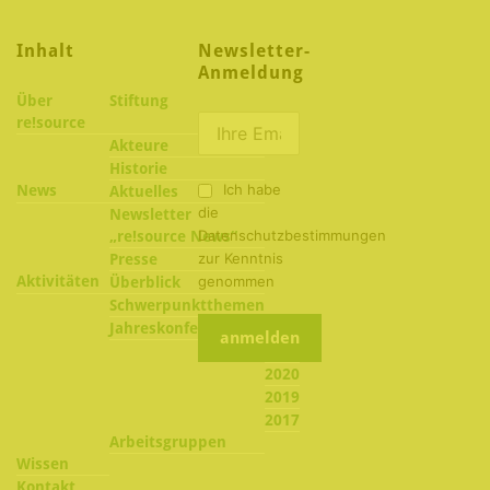
Inhalt
Newsletter-
Anmeldung
Über
Stiftung
re!source
Akteure
Historie
Ich habe
News
Aktuelles
die
Newsletter
Datenschutzbestimmungen
„re!source News“
zur Kenntnis
Presse
Aktivitäten
genommen
Überblick
Schwerpunktthemen
2022
Jahreskonferenzen
2021
2020
2019
2017
Arbeitsgruppen
Wissen
Kontakt