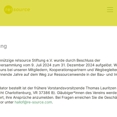
Aktuelles
ung
nützige re!source Stiftung e.V. wurde durch Beschluss der
rversammlung vom 9. Juli 2024 zum 31. Dezember 2024 aufgelöst. W
European
ns bei unseren Mitgliedern, Kooperationspartnern und Wegbegleiter
nnende Jahre auf dem Weg zur Ressourcenwende in der Bau- und Im
Aluminium
ator bestellt ist der frühere Vorstandsvorsitzende Thomas Lauritzen
trifft DG
ht Charlottenburg, VR 37386 B). Gläubiger*innen des Vereins werde
rt, ihre Ansprüche anzumelden. Bei Fragen erreichen Sie die Geschäf
vor unter
hallof@re-source.com
.
Umwelt