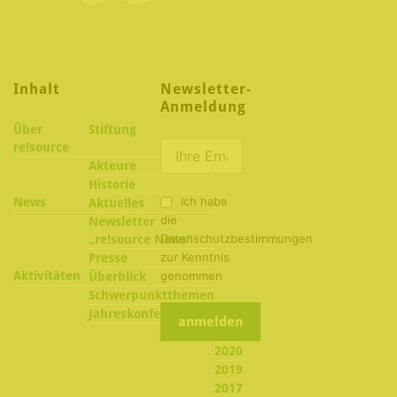
Inhalt
Newsletter-
Anmeldung
Über
Stiftung
re!source
Akteure
Historie
Ich habe
News
Aktuelles
die
Newsletter
Datenschutzbestimmungen
„re!source News“
zur Kenntnis
Presse
Aktivitäten
genommen
Überblick
Schwerpunktthemen
2022
Jahreskonferenzen
2021
2020
2019
2017