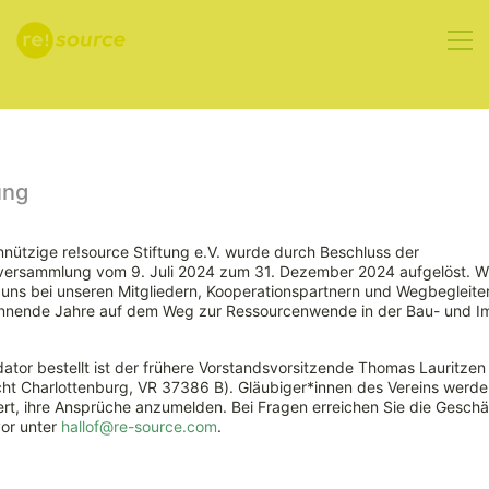
Aktuelles
ung
nützige re!source Stiftung e.V. wurde durch Beschluss der
rversammlung vom 9. Juli 2024 zum 31. Dezember 2024 aufgelöst. W
EU-
ns bei unseren Mitgliedern, Kooperationspartnern und Wegbegleiter
nnende Jahre auf dem Weg zur Ressourcenwende in der Bau- und Im
Kommission
ator bestellt ist der frühere Vorstandsvorsitzende Thomas Lauritzen
will
ht Charlottenburg, VR 37386 B). Gläubiger*innen des Vereins werde
rt, ihre Ansprüche anzumelden. Bei Fragen erreichen Sie die Geschäf
vor unter
hallof@re-source.com
.
Kreislaufwirtschaft