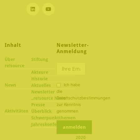
Inhalt
Newsletter-
Anmeldung
Über
Stiftung
re!source
Akteure
Historie
Ich habe
News
Aktuelles
die
Newsletter
Datenschutzbestimmungen
„re!source News“
zur Kenntnis
Presse
Aktivitäten
genommen
Überblick
Schwerpunktthemen
2022
Jahreskonferenzen
2021
2020