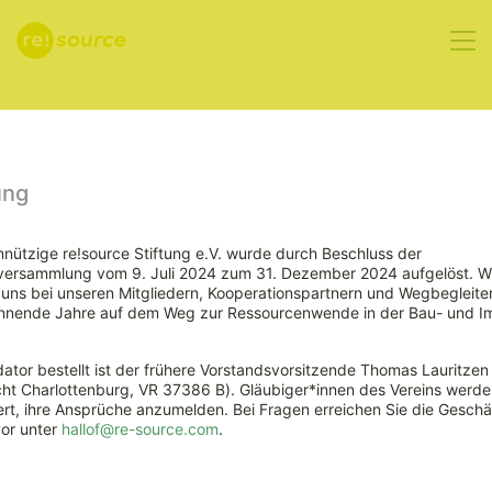
Aktuelles
ung
nützige re!source Stiftung e.V. wurde durch Beschluss der
rversammlung vom 9. Juli 2024 zum 31. Dezember 2024 aufgelöst. W
Deutsche
ns bei unseren Mitgliedern, Kooperationspartnern und Wegbegleiter
nnende Jahre auf dem Weg zur Ressourcenwende in der Bau- und Im
Nachhaltigkeitsstrategi
ator bestellt ist der frühere Vorstandsvorsitzende Thomas Lauritzen
betont
ht Charlottenburg, VR 37386 B). Gläubiger*innen des Vereins werde
rt, ihre Ansprüche anzumelden. Bei Fragen erreichen Sie die Geschäf
vor unter
hallof@re-source.com
.
Kreislaufwirtschaft