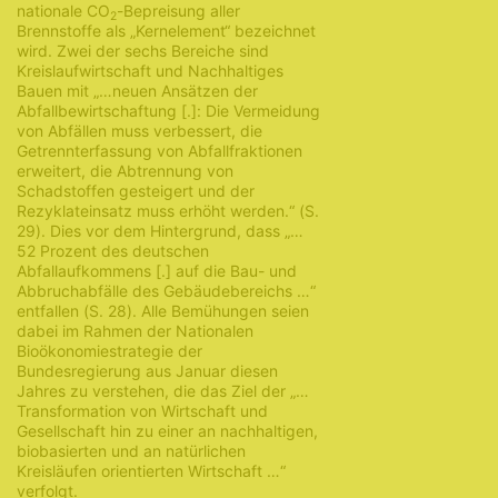
nationale CO
-Bepreisung aller
2
Brennstoffe als „Kernelement“ bezeichnet
wird. Zwei der sechs Bereiche sind
Kreislaufwirtschaft und Nachhaltiges
Bauen mit „…neuen Ansätzen der
Abfallbewirtschaftung [.]: Die Vermeidung
von Abfällen muss verbessert, die
Getrennterfassung von Abfallfraktionen
erweitert, die Abtrennung von
Schadstoffen gesteigert und der
Rezyklateinsatz muss erhöht werden.“ (S.
29). Dies vor dem Hintergrund, dass „…
52 Prozent des deutschen
Abfallaufkommens [.] auf die Bau- und
Abbruchabfälle des Gebäudebereichs …“
entfallen (S. 28). Alle Bemühungen seien
dabei im Rahmen der Nationalen
Bioökonomiestrategie der
Bundesregierung aus Januar diesen
Jahres zu verstehen, die das Ziel der „…
Transformation von Wirtschaft und
Gesellschaft hin zu einer an nachhaltigen,
biobasierten und an natürlichen
Kreisläufen orientierten Wirtschaft …“
verfolgt.