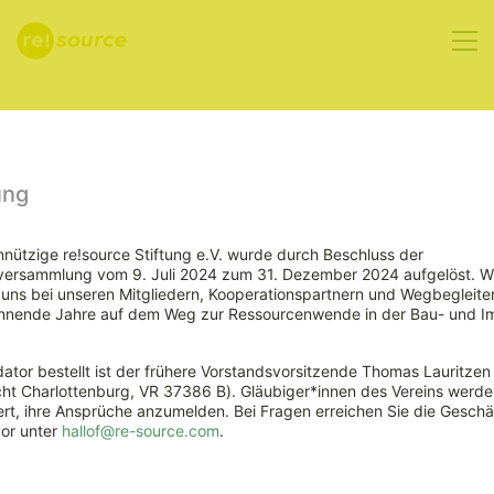
Aktuelles
ung
nützige re!source Stiftung e.V. wurde durch Beschluss der
rversammlung vom 9. Juli 2024 zum 31. Dezember 2024 aufgelöst. W
7.11.2019 –
ns bei unseren Mitgliedern, Kooperationspartnern und Wegbegleiter
nnende Jahre auf dem Weg zur Ressourcenwende in der Bau- und Im
Fachforum
ator bestellt ist der frühere Vorstandsvorsitzende Thomas Lauritzen
2019 Zukunft
ht Charlottenburg, VR 37386 B). Gläubiger*innen des Vereins werde
rt, ihre Ansprüche anzumelden. Bei Fragen erreichen Sie die Geschäf
vor unter
hallof@re-source.com
.
Recycling