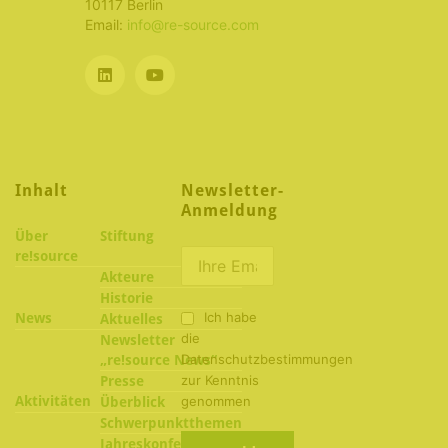
10117 Berlin
Email:
info@re-source.com
Inhalt
Newsletter-
Anmeldung
Über
Stiftung
re!source
Akteure
Historie
Ich habe
News
Aktuelles
die
Newsletter
Datenschutzbestimmungen
„re!source News“
zur Kenntnis
Presse
Aktivitäten
genommen
Überblick
Schwerpunktthemen
2022
Jahreskonferenzen