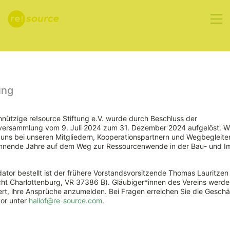
Aktuelles
ung
nützige re!source Stiftung e.V. wurde durch Beschluss der
rversammlung vom 9. Juli 2024 zum 31. Dezember 2024 aufgelöst. W
2. Open Data
ns bei unseren Mitgliedern, Kooperationspartnern und Wegbegleiter
nnende Jahre auf dem Weg zur Ressourcenwende in der Bau- und Im
Gesetz –
ator bestellt ist der frühere Vorstandsvorsitzende Thomas Lauritzen
Merkel will
ht Charlottenburg, VR 37386 B). Gläubiger*innen des Vereins werde
rt, ihre Ansprüche anzumelden. Bei Fragen erreichen Sie die Geschäf
vor unter
hallof@re-source.com
.
bessere